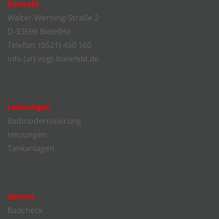
Kontakt
Walter-Werning-Straße 2
D-33699 Bielefeld
Telefon: (0521) 450 160
info (at) vogt-bielefeld.de
Leistungen
Badmodernisierung
Heizungen
Tankanlagen
Service
Badcheck