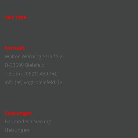
seit 1949
Kontakt
Walter-Werning-Straße 2
D-33699 Bielefeld
Telefon: (0521) 450 160
info (at) vogt-bielefeld.de
Leistungen
Badmodernisierung
Heizungen